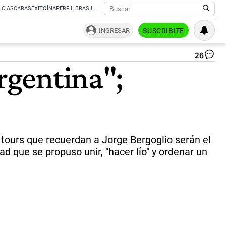
ICIAS
CARAS
EXITOÍNA
PERFIL BRASIL
INGRESAR
SUSCRIBITE
26
Cu
Argentina";
El
pla
de
Sa
Lo
le
en
un
 tours que recuerdan a Jorge Bergoglio serán el
me
ad que se propuso unir, "hacer lío" y ordenar un
|
pr
sa
lo