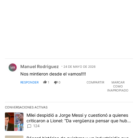
Comentario de Manuel Rodriguez.
Manuel Rodriguez
24 DE MAYO DE 2026
MR
Nos mintieron desde el vamos!!!!
RESPONDER
1
0
COMPARTIR
MARCAR
COMO
INAPROPIADO
CONVERSACIONES ACTIVAS
Este listado muestra los artículos con más comentarios en los últim
Un artículo de tendencia con el título "Milei despidió a Jorge Mes
Milei despidió a Jorge Messi y cuestionó a quienes
criticaron a Lionel: “Da vergüenza pensar que hubo
anti-Messi”
124