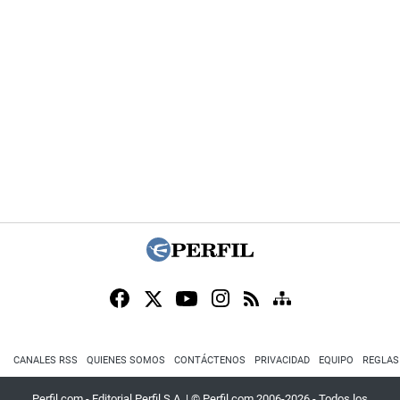
CANALES RSS
QUIENES SOMOS
CONTÁCTENOS
PRIVACIDAD
EQUIPO
REGLAS
Perfil.com - Editorial Perfil S.A.
| © Perfil.com 2006-2026 - Todos los