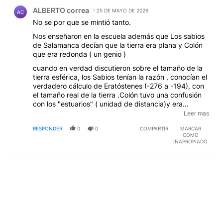
Comentario de ALBERTO correa.
ALBERTO correa
25 DE MAYO DE 2026
AC
No se por que se mintió tanto.
Nos enseñaron en la escuela además que Los sabios
de Salamanca decían que la tierra era plana y Colón
que era redonda ( un genio )
cuando en verdad discutieron sobre el tamaño de la
tierra esférica, los Sabios tenían la razón , conocían el
verdadero cálculo de Eratóstenes (-276 a -194), con
el tamaño real de la tierra .Colón tuvo una confusión
con los "estuarios" ( unidad de distancia)y era
considerablemente mas chica, por eso "los sabios"
Leer mas
decían que iban a morir de hambre y sed antes de dar
RESPONDER
0
0
COMPARTIR
MARCAR
la vuelta, tenían razón, nadie sabía que había un
COMO
continente en el camino que les salvó la vida a los
INAPROPIADO
expedicionarios