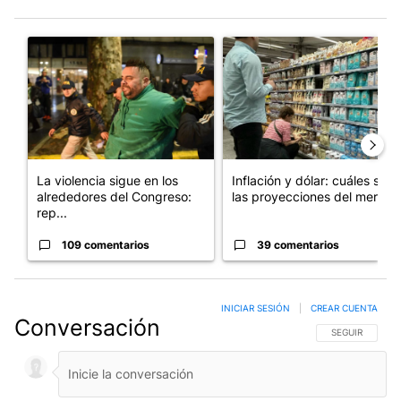
Este listado muestra los artículos con más comentarios en los últim
Un artículo de tendencia con el título "La violencia sigue en l
Un artículo de tendencia con e
La violencia sigue en los
Inflación y dólar: cuáles son
alrededores del Congreso:
las proyecciones del merc...
rep...
109 comentarios
39 comentarios
INICIAR SESIÓN
|
CREAR CUENTA
Conversación
SIGA ESTA CO
SEGUIR