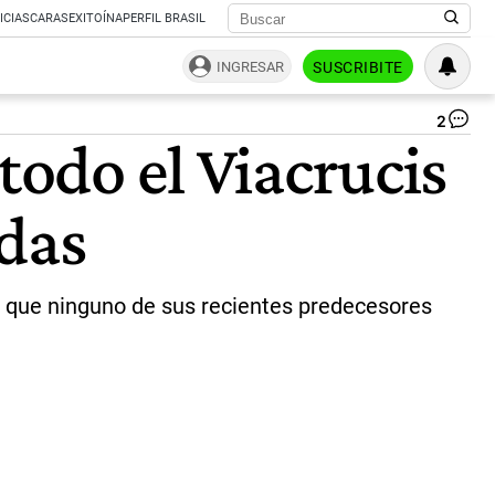
ICIAS
CARAS
EXITOÍNA
PERFIL BRASIL
INGRESAR
SUSCRIBITE
2
VI
todo el Viacrucis
EN
EL
CO
adas
DE
R
|
ce
go que ninguno de sus recientes predecesores