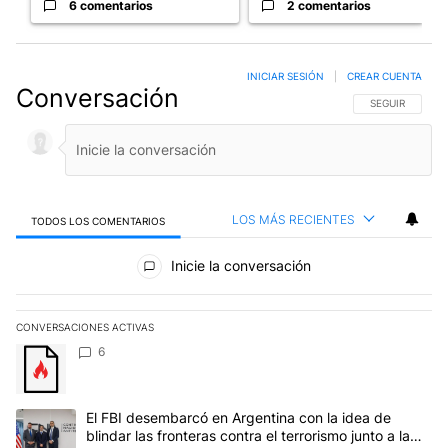
6 comentarios
2 comentarios
INICIAR SESIÓN
|
CREAR CUENTA
Conversación
SIGA ESTA CO
SEGUIR
LOS MÁS RECIENTES
TODOS LOS COMENTARIOS
Todos los comentarios
Inicie la conversación
CONVERSACIONES ACTIVAS
Este listado muestra los artículos con más comentarios en los últim
Un artículo de tendencia con el título "" con 6 comentarios.
6
Un artículo de tendencia con el título "El FBI desembarcó en Argent
El FBI desembarcó en Argentina con la idea de
blindar las fronteras contra el terrorismo junto a la