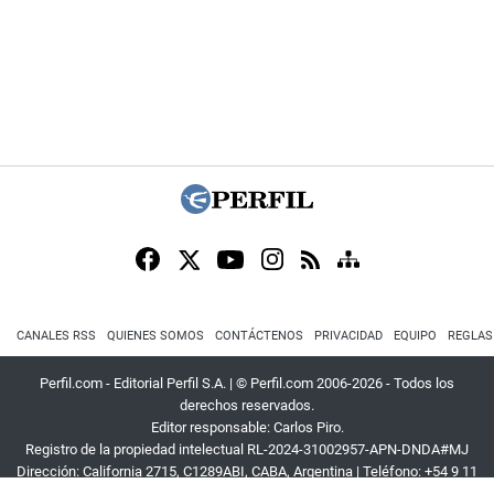
CANALES RSS
QUIENES SOMOS
CONTÁCTENOS
PRIVACIDAD
EQUIPO
REGLAS
Perfil.com - Editorial Perfil S.A.
| © Perfil.com 2006-2026 - Todos los
derechos reservados.
Editor responsable: Carlos Piro.
Registro de la propiedad intelectual RL-2024-31002957-APN-DNDA#MJ
Dirección:
California 2715
,
C1289ABI
,
CABA, Argentina
| Teléfono:
+54 9 11
3453 4567
| E-mail:
atencion@perfil.com