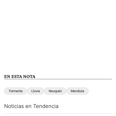
EN ESTA NOTA
Tormenta
Lluvia
Neuquén
Mendoza
Noticias en Tendencia
Este listado muestra los artículos con más comentarios en los últim