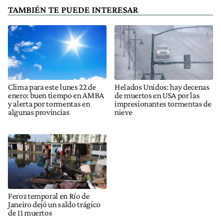
TAMBIÉN TE PUEDE INTERESAR
Clima para este lunes 22 de
Helados Unidos: hay decenas
enero: buen tiempo en AMBA
de muertos en USA por las
y alerta por tormentas en
impresionantes tormentas de
algunas provincias
nieve
Feroz temporal en Río de
Janeiro dejó un saldo trágico
de 11 muertos