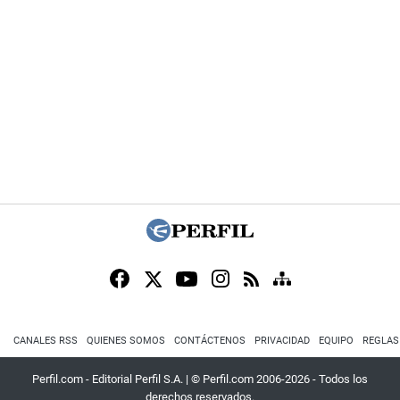
CANALES RSS
QUIENES SOMOS
CONTÁCTENOS
PRIVACIDAD
EQUIPO
REGLAS
Perfil.com - Editorial Perfil S.A.
| © Perfil.com 2006-2026 - Todos los
derechos reservados.