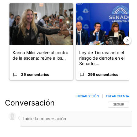
Un artículo de tendencia con el título "Karina Milei vuelve al c
Un artículo de tendencia con e
Karina Milei vuelve al centro
Ley de Tierras: ante el
de la escena: reúne a los...
riesgo de derrota en el
Senado,...
25 comentarios
296 comentarios
INICIAR SESIÓN
|
CREAR CUENTA
Conversación
SIGA ESTA CO
SEGUIR