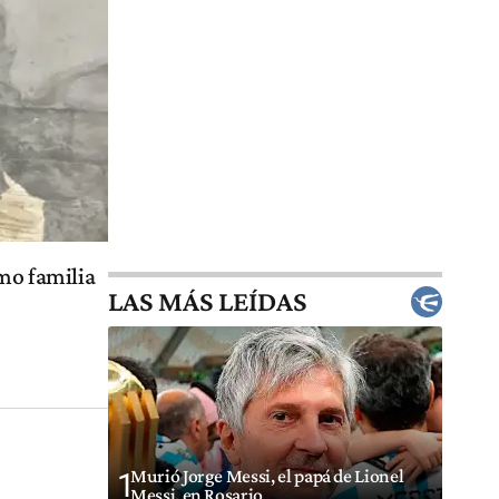
omo familia
LAS MÁS LEÍDAS
Murió Jorge Messi, el papá de Lionel
1
Messi, en Rosario