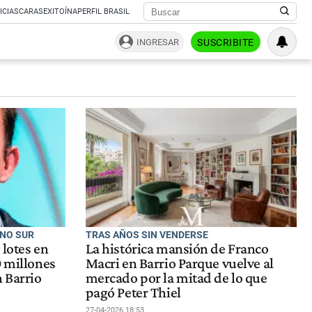
ICIAS
CARAS
EXITOÍNA
PERFIL BRASIL
INGRESAR
SUSCRIBITE
ONO SUR
TRAS AÑOS SIN VENDERSE
 lotes en
La histórica mansión de Franco
0 millones
Macri en Barrio Parque vuelve al
 Barrio
mercado por la mitad de lo que
pagó Peter Thiel
27-04-2026 18:53