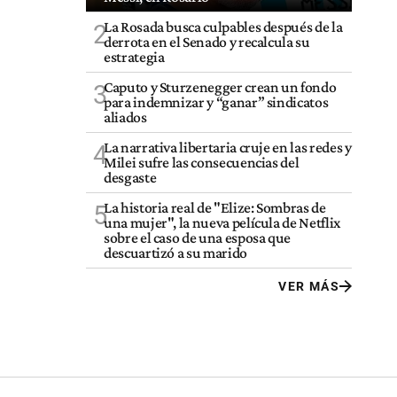
La Rosada busca culpables después de la
2
derrota en el Senado y recalcula su
estrategia
Caputo y Sturzenegger crean un fondo
3
para indemnizar y “ganar” sindicatos
aliados
La narrativa libertaria cruje en las redes y
4
Milei sufre las consecuencias del
desgaste
La historia real de "Elize: Sombras de
5
una mujer", la nueva película de Netflix
sobre el caso de una esposa que
descuartizó a su marido
VER MÁS