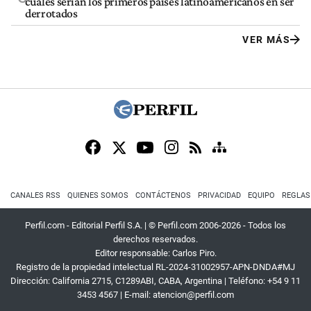
cuáles serían los primeros países latinoamericanos en ser
derrotados
VER MÁS
CANALES RSS
QUIENES SOMOS
CONTÁCTENOS
PRIVACIDAD
EQUIPO
REGLAS
Perfil.com - Editorial Perfil S.A.
| © Perfil.com 2006-2026 - Todos los
derechos reservados.
Editor responsable: Carlos Piro.
Registro de la propiedad intelectual RL-2024-31002957-APN-DNDA#MJ
Dirección:
California 2715
,
C1289ABI
,
CABA, Argentina
| Teléfono:
+54 9 11
3453 4567
| E-mail:
atencion@perfil.com