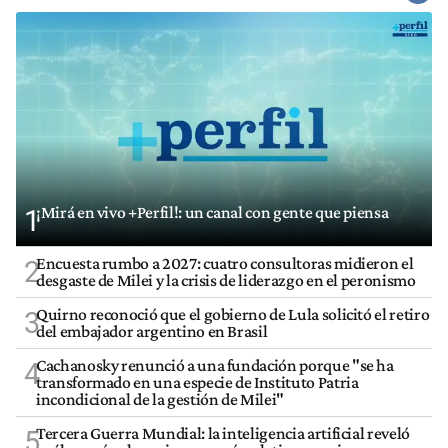
¡Mirá en vivo +Perfil!: un canal con gente que piensa
1
Encuesta rumbo a 2027: cuatro consultoras midieron el
2
desgaste de Milei y la crisis de liderazgo en el peronismo
Quirno reconoció que el gobierno de Lula solicitó el retiro
3
del embajador argentino en Brasil
Cachanosky renunció a una fundación porque "se ha
4
transformado en una especie de Instituto Patria
incondicional de la gestión de Milei"
Tercera Guerra Mundial: la inteligencia artificial reveló
5