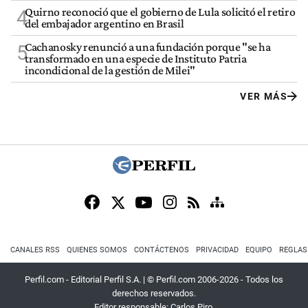
Quirno reconoció que el gobierno de Lula solicitó el retiro
4
del embajador argentino en Brasil
Cachanosky renunció a una fundación porque "se ha
5
transformado en una especie de Instituto Patria
incondicional de la gestión de Milei"
VER MÁS
CANALES RSS
QUIENES SOMOS
CONTÁCTENOS
PRIVACIDAD
EQUIPO
REGLAS
Perfil.com - Editorial Perfil S.A.
| © Perfil.com 2006-2026 - Todos los
derechos reservados.
Editor responsable: Carlos Piro.