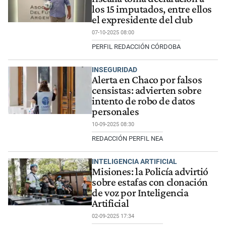
los 15 imputados, entre ellos
el expresidente del club
07-10-2025 08:00
PERFIL REDACCIÓN CÓRDOBA
INSEGURIDAD
Alerta en Chaco por falsos
censistas: advierten sobre
intento de robo de datos
personales
10-09-2025 08:30
REDACCIÓN PERFIL NEA
INTELIGENCIA ARTIFICIAL
Misiones: la Policía advirtió
sobre estafas con clonación
de voz por Inteligencia
Artificial
02-09-2025 17:34