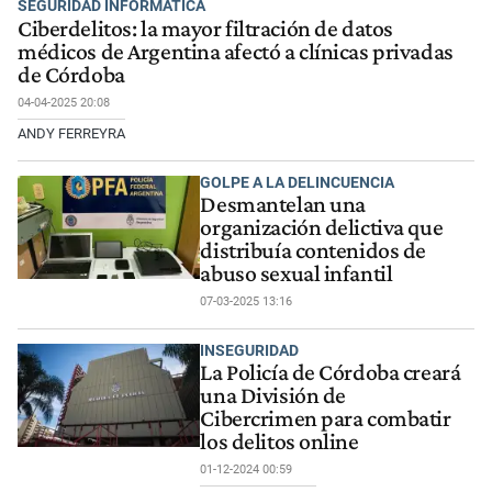
SEGURIDAD INFORMÁTICA
Ciberdelitos: la mayor filtración de datos
médicos de Argentina afectó a clínicas privadas
de Córdoba
04-04-2025 20:08
ANDY FERREYRA
GOLPE A LA DELINCUENCIA
Desmantelan una
organización delictiva que
distribuía contenidos de
abuso sexual infantil
07-03-2025 13:16
INSEGURIDAD
La Policía de Córdoba creará
una División de
Cibercrimen para combatir
los delitos online
01-12-2024 00:59