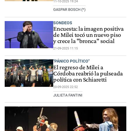
11-10-2025 19:24
GASPAR BOSCH (*)
SONDEOS
Encuesta: la imagen positiva
de Milei tocó un nuevo piso
y crece la "bronca" social
21-09-2025 11:15
"PÁNICO POLÍTICO"
El regreso de Milei a
Córdoba reabrió la pulseada
política con Schiaretti
20-09-2025 22:52
JULIETA FANTINI