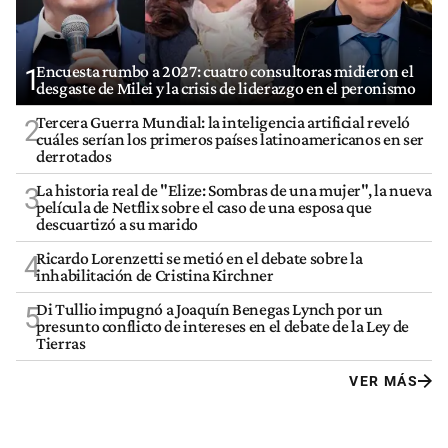
Encuesta rumbo a 2027: cuatro consultoras midieron el
1
desgaste de Milei y la crisis de liderazgo en el peronismo
Tercera Guerra Mundial: la inteligencia artificial reveló
2
cuáles serían los primeros países latinoamericanos en ser
derrotados
La historia real de "Elize: Sombras de una mujer", la nueva
3
película de Netflix sobre el caso de una esposa que
descuartizó a su marido
Ricardo Lorenzetti se metió en el debate sobre la
4
inhabilitación de Cristina Kirchner
Di Tullio impugnó a Joaquín Benegas Lynch por un
5
presunto conflicto de intereses en el debate de la Ley de
Tierras
VER MÁS