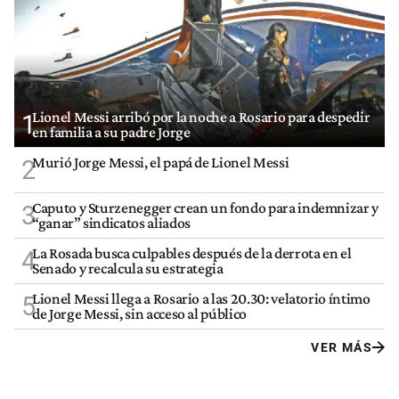
Lionel Messi arribó por la noche a Rosario para despedir
1
en familia a su padre Jorge
Murió Jorge Messi, el papá de Lionel Messi
2
Caputo y Sturzenegger crean un fondo para indemnizar y
3
“ganar” sindicatos aliados
La Rosada busca culpables después de la derrota en el
4
Senado y recalcula su estrategia
Lionel Messi llega a Rosario a las 20.30: velatorio íntimo
5
de Jorge Messi, sin acceso al público
VER MÁS