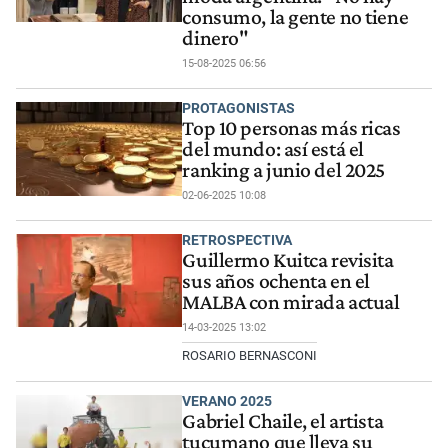
consumo, la gente no tiene
dinero"
15-08-2025 06:56
PROTAGONISTAS
Top 10 personas más ricas
del mundo: así está el
ranking a junio del 2025
02-06-2025 10:08
RETROSPECTIVA
Guillermo Kuitca revisita
sus años ochenta en el
MALBA con mirada actual
14-03-2025 13:02
ROSARIO BERNASCONI
VERANO 2025
Gabriel Chaile, el artista
tucumano que lleva su