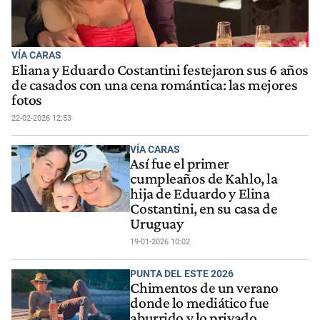
VÍA CARAS
Eliana y Eduardo Costantini festejaron sus 6 años
de casados con una cena romántica: las mejores
fotos
22-02-2026 12:53
VÍA CARAS
Así fue el primer
cumpleaños de Kahlo, la
hija de Eduardo y Elina
Costantini, en su casa de
Uruguay
19-01-2026 10:02
PUNTA DEL ESTE 2026
Chimentos de un verano
donde lo mediático fue
aburrido y lo privado,