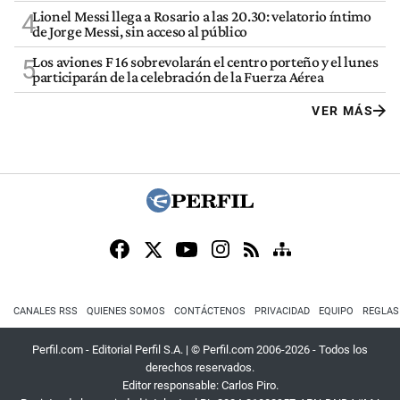
Lionel Messi llega a Rosario a las 20.30: velatorio íntimo
4
de Jorge Messi, sin acceso al público
Los aviones F 16 sobrevolarán el centro porteño y el lunes
5
participarán de la celebración de la Fuerza Aérea
VER MÁS
CANALES RSS
QUIENES SOMOS
CONTÁCTENOS
PRIVACIDAD
EQUIPO
REGLAS
Perfil.com - Editorial Perfil S.A.
| © Perfil.com 2006-2026 - Todos los
derechos reservados.
Editor responsable: Carlos Piro.