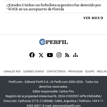
Estados Unidos: un futbolista argentino fue detenido por
5
el ICE en un aeropuerto de Florida
VER MÁS
CANALES RSS
QUIENES SOMOS
CONTÁCTENOS
PRIVACIDAD
EQUIPO
REGLAS
Perfil.com - Editorial Perfil S.A.
| © Perfil.com 2006-2026 - Todos los
derechos reservados.
Editor responsable: Carlos Piro.
Registro de la propiedad intelectual RL-2024-31002957-APN-DNDA#MJ
Dirección:
California 2715
,
C1289ABI
,
CABA, Argentina
| Teléfono:
+54 9 11
3453 4567
| E-mail:
atencion@perfil.com