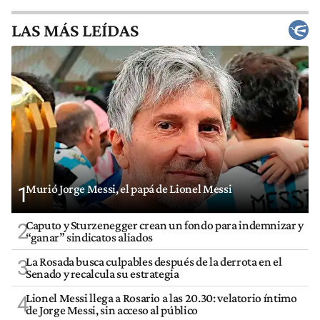
LAS MÁS LEÍDAS
Murió Jorge Messi, el papá de Lionel Messi
1
Caputo y Sturzenegger crean un fondo para indemnizar y
2
“ganar” sindicatos aliados
La Rosada busca culpables después de la derrota en el
3
Senado y recalcula su estrategia
Lionel Messi llega a Rosario a las 20.30: velatorio íntimo
4
de Jorge Messi, sin acceso al público