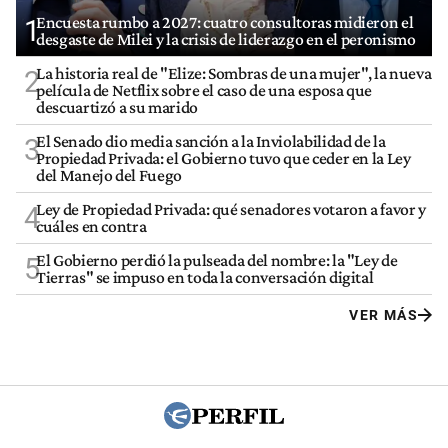
Encuesta rumbo a 2027: cuatro consultoras midieron el
1
desgaste de Milei y la crisis de liderazgo en el peronismo
La historia real de "Elize: Sombras de una mujer", la nueva
2
película de Netflix sobre el caso de una esposa que
descuartizó a su marido
El Senado dio media sanción a la Inviolabilidad de la
3
Propiedad Privada: el Gobierno tuvo que ceder en la Ley
del Manejo del Fuego
Ley de Propiedad Privada: qué senadores votaron a favor y
4
cuáles en contra
El Gobierno perdió la pulseada del nombre: la "Ley de
5
Tierras" se impuso en toda la conversación digital
VER MÁS