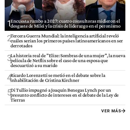
Encuesta rumbo a 2027: cuatro consultoras midieron el
1
desgaste de Milei y la crisis de liderazgo en el peronismo
Tercera Guerra Mundial: la inteligencia artificial reveló
2
cuáles serían los primeros países latinoamericanos en ser
derrotados
La historia real de "Elize: Sombras de una mujer", la nueva
3
película de Netflix sobre el caso de una esposa que
descuartizó a su marido
Ricardo Lorenzetti se metió en el debate sobre la
4
inhabilitación de Cristina Kirchner
Di Tullio impugnó a Joaquín Benegas Lynch por un
5
presunto conflicto de intereses en el debate de la Ley de
Tierras
VER MÁS