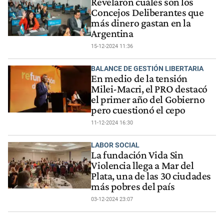
Revelaron cuáles son los
Concejos Deliberantes que
más dinero gastan en la
Argentina
15-12-2024 11:36
BALANCE DE GESTIÓN LIBERTARIA
En medio de la tensión
Milei-Macri, el PRO destacó
el primer año del Gobierno
pero cuestionó el cepo
11-12-2024 16:30
LABOR SOCIAL
La fundación Vida Sin
Violencia llega a Mar del
Plata, una de las 30 ciudades
más pobres del país
03-12-2024 23:07