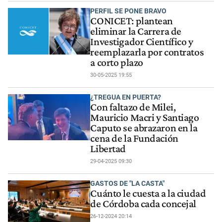
PERFIL SE PONE BRAVO
CONICET: plantean
eliminar la Carrera de
Investigador Científico y
reemplazarla por contratos
a corto plazo
30-05-2025 19:55
¿TREGUA EN PUERTA?
Con faltazo de Milei,
Mauricio Macri y Santiago
Caputo se abrazaron en la
cena de la Fundación
Libertad
29-04-2025 09:30
GASTOS DE "LA CASTA"
Cuánto le cuesta a la ciudad
de Córdoba cada concejal
26-12-2024 20:14