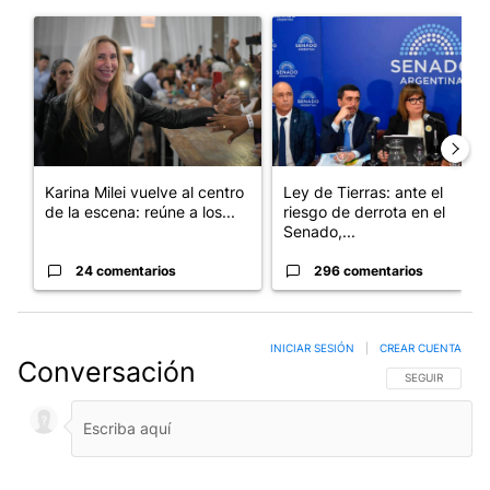
Este listado muestra los artículos con más comentarios en los últim
Un artículo de tendencia con el título "Karina Milei vuelve al c
Un artículo de tendencia con e
Karina Milei vuelve al centro
Ley de Tierras: ante el
de la escena: reúne a los...
riesgo de derrota en el
Senado,...
24 comentarios
296 comentarios
INICIAR SESIÓN
|
CREAR CUENTA
Conversación
SIGA ESTA CO
SEGUIR