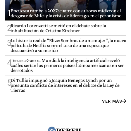
Encuesta rumbo a 2027: cuatro consultoras midieron el
1
desgaste de Milei y la crisis de liderazgo en el peronismo
Ricardo Lorenzetti se metió en el debate sobre la
2
inhabilitación de Cristina Kirchner
La historia real de "Elize: Sombras de una mujer", la nueva
3
película de Netflix sobre el caso de una esposa que
descuartizó a su marido
Tercera Guerra Mundial: la inteligencia artificial reveló
4
cuáles serían los primeros países latinoamericanos en ser
derrotados
Di Tullio impugnó a Joaquín Benegas Lynch por un
5
presunto conflicto de intereses en el debate de la Ley de
Tierras
VER MÁS