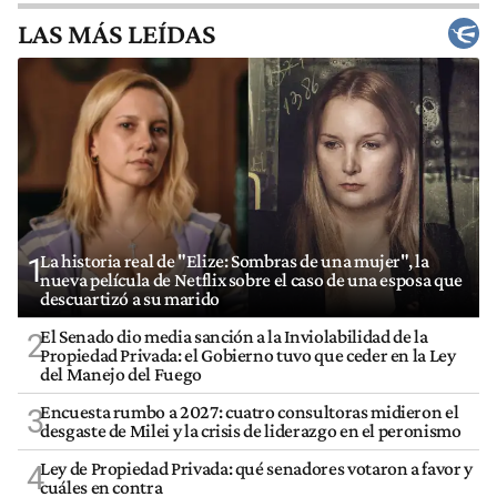
LAS MÁS LEÍDAS
La historia real de "Elize: Sombras de una mujer", la
1
nueva película de Netflix sobre el caso de una esposa que
descuartizó a su marido
El Senado dio media sanción a la Inviolabilidad de la
2
Propiedad Privada: el Gobierno tuvo que ceder en la Ley
del Manejo del Fuego
Encuesta rumbo a 2027: cuatro consultoras midieron el
3
desgaste de Milei y la crisis de liderazgo en el peronismo
Ley de Propiedad Privada: qué senadores votaron a favor y
4
cuáles en contra