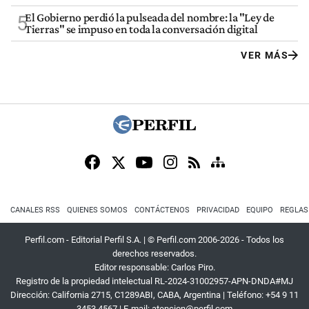
El Gobierno perdió la pulseada del nombre: la "Ley de
5
Tierras" se impuso en toda la conversación digital
VER MÁS
CANALES RSS
QUIENES SOMOS
CONTÁCTENOS
PRIVACIDAD
EQUIPO
REGLAS
Perfil.com - Editorial Perfil S.A.
| © Perfil.com 2006-2026 - Todos los
derechos reservados.
Editor responsable: Carlos Piro.
Registro de la propiedad intelectual RL-2024-31002957-APN-DNDA#MJ
Dirección:
California 2715
,
C1289ABI
,
CABA, Argentina
| Teléfono:
+54 9 11
3453 4567
| E-mail:
atencion@perfil.com