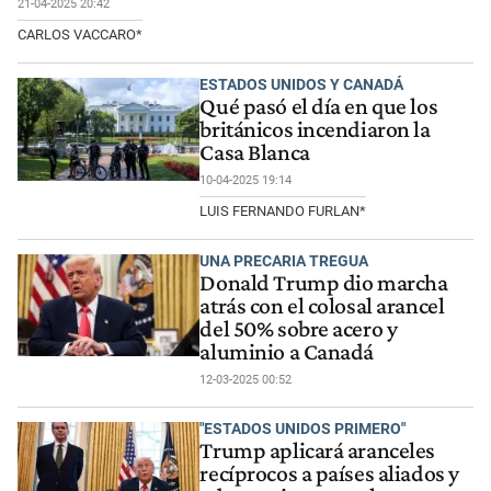
21-04-2025 20:42
CARLOS VACCARO*
ESTADOS UNIDOS Y CANADÁ
Qué pasó el día en que los
británicos incendiaron la
Casa Blanca
10-04-2025 19:14
LUIS FERNANDO FURLAN*
UNA PRECARIA TREGUA
Donald Trump dio marcha
atrás con el colosal arancel
del 50% sobre acero y
aluminio a Canadá
12-03-2025 00:52
"ESTADOS UNIDOS PRIMERO"
Trump aplicará aranceles
recíprocos a países aliados y