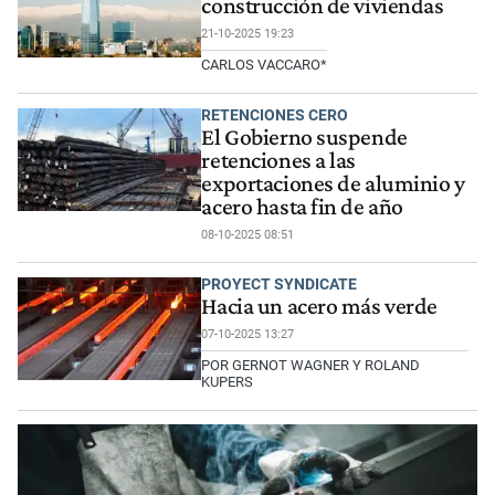
construcción de viviendas
21-10-2025 19:23
CARLOS VACCARO*
RETENCIONES CERO
El Gobierno suspende
retenciones a las
exportaciones de aluminio y
acero hasta fin de año
08-10-2025 08:51
PROYECT SYNDICATE
Hacia un acero más verde
07-10-2025 13:27
POR GERNOT WAGNER Y ROLAND
KUPERS