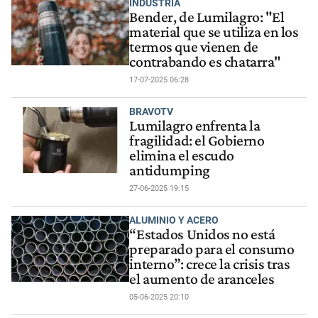
INDUSTRIA
Bender, de Lumilagro: "El
material que se utiliza en los
termos que vienen de
contrabando es chatarra"
17-07-2025 06:28
BRAVOTV
Lumilagro enfrenta la
fragilidad: el Gobierno
elimina el escudo
antidumping
27-06-2025 19:15
ALUMINIO Y ACERO
“Estados Unidos no está
preparado para el consumo
interno”: crece la crisis tras
el aumento de aranceles
05-06-2025 20:10