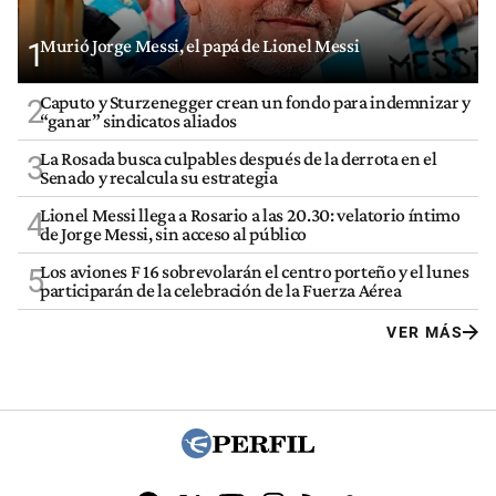
Murió Jorge Messi, el papá de Lionel Messi
1
Caputo y Sturzenegger crean un fondo para indemnizar y
2
“ganar” sindicatos aliados
La Rosada busca culpables después de la derrota en el
3
Senado y recalcula su estrategia
Lionel Messi llega a Rosario a las 20.30: velatorio íntimo
4
de Jorge Messi, sin acceso al público
Los aviones F 16 sobrevolarán el centro porteño y el lunes
5
participarán de la celebración de la Fuerza Aérea
VER MÁS