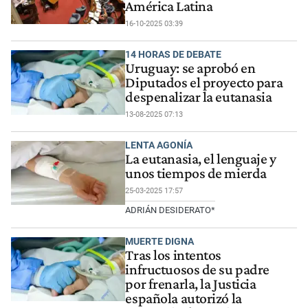
América Latina
16-10-2025 03:39
14 HORAS DE DEBATE
Uruguay: se aprobó en
Diputados el proyecto para
despenalizar la eutanasia
13-08-2025 07:13
LENTA AGONÍA
La eutanasia, el lenguaje y
unos tiempos de mierda
25-03-2025 17:57
ADRIÁN DESIDERATO*
MUERTE DIGNA
Tras los intentos
infructuosos de su padre
por frenarla, la Justicia
española autorizó la