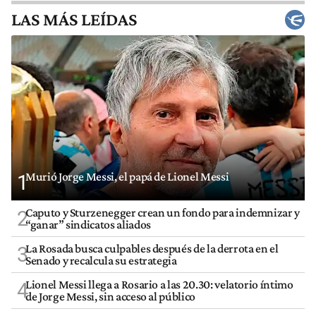
LAS MÁS LEÍDAS
Murió Jorge Messi, el papá de Lionel Messi
1
Caputo y Sturzenegger crean un fondo para indemnizar y
2
“ganar” sindicatos aliados
La Rosada busca culpables después de la derrota en el
3
Senado y recalcula su estrategia
Lionel Messi llega a Rosario a las 20.30: velatorio íntimo
4
de Jorge Messi, sin acceso al público