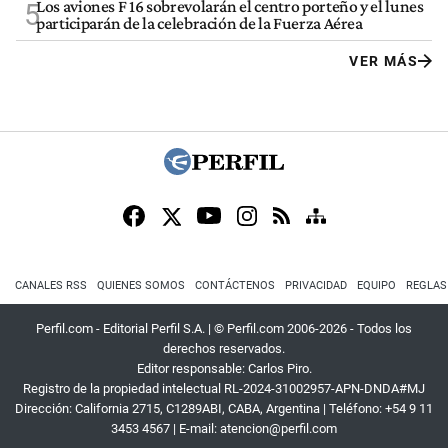
Los aviones F 16 sobrevolarán el centro porteño y el lunes
5
participarán de la celebración de la Fuerza Aérea
VER MÁS
CANALES RSS
QUIENES SOMOS
CONTÁCTENOS
PRIVACIDAD
EQUIPO
REGLAS
Perfil.com - Editorial Perfil S.A.
| © Perfil.com 2006-2026 - Todos los
derechos reservados.
Editor responsable: Carlos Piro.
Registro de la propiedad intelectual RL-2024-31002957-APN-DNDA#MJ
Dirección:
California 2715
,
C1289ABI
,
CABA, Argentina
| Teléfono:
+54 9 11
3453 4567
| E-mail:
atencion@perfil.com