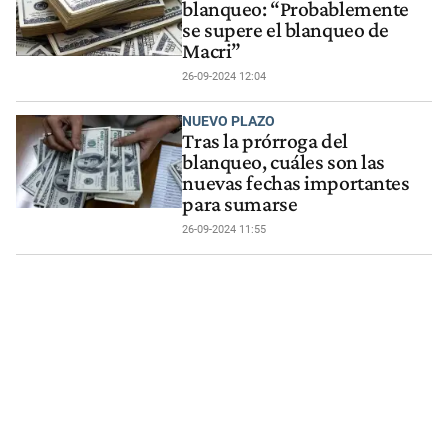
blanqueo: “Probablemente
se supere el blanqueo de
Macri”
26-09-2024 12:04
NUEVO PLAZO
Tras la prórroga del
blanqueo, cuáles son las
nuevas fechas importantes
para sumarse
26-09-2024 11:55