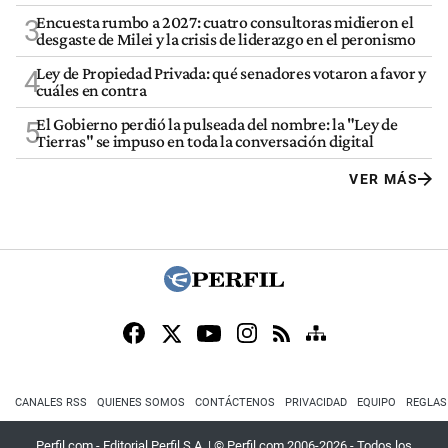
Encuesta rumbo a 2027: cuatro consultoras midieron el
3
desgaste de Milei y la crisis de liderazgo en el peronismo
Ley de Propiedad Privada: qué senadores votaron a favor y
4
cuáles en contra
El Gobierno perdió la pulseada del nombre: la "Ley de
5
Tierras" se impuso en toda la conversación digital
VER MÁS
CANALES RSS
QUIENES SOMOS
CONTÁCTENOS
PRIVACIDAD
EQUIPO
REGLAS
Perfil.com - Editorial Perfil S.A.
| © Perfil.com 2006-2026 - Todos los