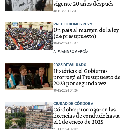
vigente 20 años después
30-12-2024 17:31
PREDICCIONES 2025
Un país al margen de la ley
(de presupuesto)
30-12-2024 17:07
ALEJANDRO GARCÍA
2025 DEVALUADO
Histórico: el Gobierno
prorrogó el Presupuesto de
2023 por segunda vez
30-12-2024 04:26
CIUDAD DE CÓRDOBA
Córdoba: prorrogaron las
licencias de conducir hasta
el 1 de enero de 2025
21-11-2024 07:02