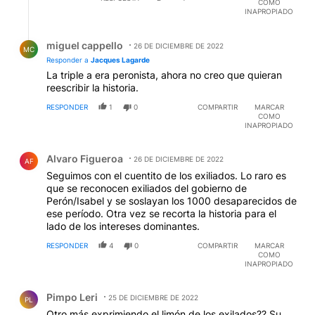
COMO
INAPROPIADO
Respuesta de miguel cappello.
miguel cappello
26 DE DICIEMBRE DE 2022
MC
Responder a
Jacques Lagarde
La triple a era peronista, ahora no creo que quieran
reescribir la historia.
RESPONDER
1
0
COMPARTIR
MARCAR
COMO
INAPROPIADO
Comentario de Alvaro Figueroa.
Alvaro Figueroa
26 DE DICIEMBRE DE 2022
AF
Seguimos con el cuentito de los exiliados. Lo raro es
que se reconocen exiliados del gobierno de
Perón/Isabel y se soslayan los 1000 desaparecidos de
ese período. Otra vez se recorta la historia para el
lado de los intereses dominantes.
RESPONDER
4
0
COMPARTIR
MARCAR
COMO
INAPROPIADO
Comentario de Pimpo Leri.
Pimpo Leri
25 DE DICIEMBRE DE 2022
PL
Otro más exprimiendo el limón de los exilados?? Su