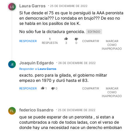
Comentario de Laura Garros.
Laura Garros
25 DE DICIEMBRE DE 2022
LG
Si fue desde el 75 es que lo persiguió la AAA peronista
en democracia??? Lo rondaba en brujo??? De eso no
se habla en los pasillos de los K.
No sólo fue la dictadura genocida.
EDITADO
1
RESPONDER
COMPARTIR
MARCAR
RESPUESTA
3
0
COMO
INAPROPIADO
Respuesta de Joaquin Edgardo.
Joaquin Edgardo
26 DE DICIEMBRE DE 2022
JE
Responder a
Laura Garros
exacto. pero para la gilada, el gobierno militar
empezo en 1970 y duró hasta el 83.
RESPONDER
1
0
COMPARTIR
MARCAR
COMO
INAPROPIADO
Comentario de federico lisandro.
federico lisandro
25 DE DICIEMBRE DE 2022
FL
que se puede esperar de un peronista , si estan a
costumbrados a rob de todos ladas, con el verso de
donde hay una necesidad nace un derecho embolsan