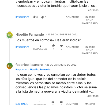
y embolsan y embolsan mientras multiplican las
necesidades , victor le tendría que hacer juicio a los
dirigentes de la triple A grupo liderado por lopez rega
Leer mas
mano derecha del lider, en vez de eso se suma a la
RESPONDER
8
0
COMPARTIR
MARCAR
lista de los vividores de siempre como nacha o como
COMO
la viudita que vive en Madrid a la que todavía
INAPROPIADO
seguimos manteniendo
Comentario de Hipolito Fernando.
Hipolito Fernando
25 DE DICIEMBRE DE 2022
HF
Los muertos en Formosa? Haa eran indios?
2
RESPONDER
COMPARTIR
MARCAR
RESPUESTAS
7
0
COMO
INAPROPIADO
Respuesta de federico lisandro.
federico lisandro
25 DE DICIEMBRE DE 2022
FL
Responder a
Hipolito Fernando
no eran como vos y yo cumplían con su deber todos
los días igual que los del comedor de la policia ,
mientras los peronistas se matab entre ellos, y las
consecuencias las pagamos nosotros, victor se suma
a la lista de nacha guevara la viudita de madrid y
demas son insaciables como buenos peronistas
Leer mas
chamuyeros e insaciables
EDITADO
1
RESPONDER
COMPARTIR
MARCAR