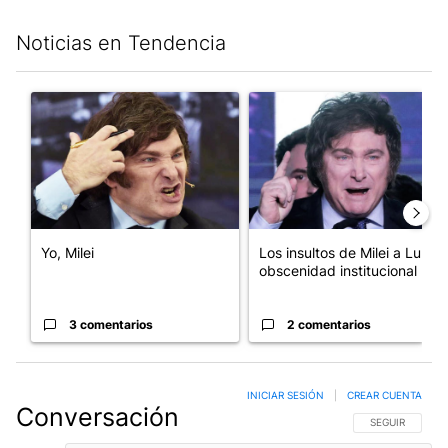
Noticias en Tendencia
Este listado muestra los artículos con más comentarios en los últim
Un artículo de tendencia con el título "Yo, Milei" con 3 comentar
Un artículo de tendencia con el
Yo, Milei
Los insultos de Milei a Lula:
obscenidad institucional
3 comentarios
2 comentarios
INICIAR SESIÓN
|
CREAR CUENTA
Conversación
SIGA ESTA CO
SEGUIR