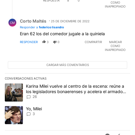
RESPUESTA
8
0
COMO
INAPROPIADO
Respuesta de Corto Maltés.
Corto Maltés
25 DE DICIEMBRE DE 2022
CM
Responder a
federico lisandro
Eran 62 los del comedor jugale a la quiniela
RESPONDER
3
0
COMPARTIR
MARCAR
COMO
INAPROPIADO
CARGAR MÁS COMENTARIOS
CONVERSACIONES ACTIVAS
Este listado muestra los artículos con más comentarios en los últim
Un artículo de tendencia con el título "Karina Milei vuelve al cen
Karina Milei vuelve al centro de la escena: reúne a
los legisladores bonaerenses y acelera el armado
para 2027
26
Un artículo de tendencia con el título "Yo, Milei" con 3 comentarios
Yo, Milei
3