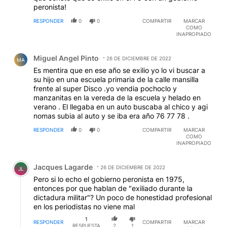
peronista!
RESPONDER
0
0
COMPARTIR
MARCAR
COMO
INAPROPIADO
Comentario de Miguel Angel Pinto.
Miguel Angel Pinto
26 DE DICIEMBRE DE 2022
MA
Es mentira que en ese año se exilio yo lo vi buscar a
su hijo en una escuela primaria de la calle mansilla
frente al super Disco .yo vendia pochoclo y
manzanitas en la vereda de la escuela y helado en
verano . El llegaba en un auto buscaba al chico y agi
nomas subia al auto y se iba era año 76 77 78 .
RESPONDER
0
0
COMPARTIR
MARCAR
COMO
INAPROPIADO
Comentario de Jacques Lagarde.
Jacques Lagarde
26 DE DICIEMBRE DE 2022
JL
Pero si lo echo el gobierno peronista en 1975,
entonces por que hablan de "exiliado durante la
dictadura militar"? Un poco de honestidad profesional
en los periodistas no viene mal
1
RESPONDER
COMPARTIR
MARCAR
RESPUESTA
2
1