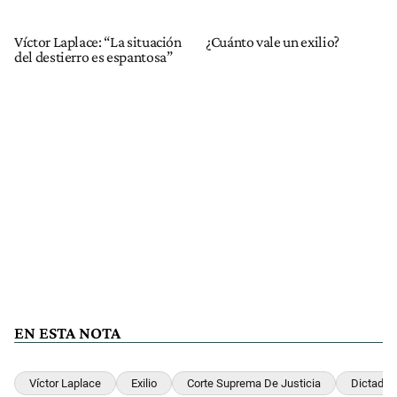
Víctor Laplace: “La situación
¿Cuánto vale un exilio?
del destierro es espantosa”
EN ESTA NOTA
Víctor Laplace
Exilio
Corte Suprema De Justicia
Dictadur