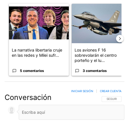
Este listado muestra los artículos con más comentarios en los últim
Un artículo de tendencia con el título "La narrativa libertaria c
Un artículo de tendencia con e
La narrativa libertaria cruje
Los aviones F 16
en las redes y Milei sufr...
sobrevolarán el centro
porteño y el lu...
5 comentarios
3 comentarios
INICIAR SESIÓN
|
CREAR CUENTA
Conversación
SIGA ESTA CO
SEGUIR