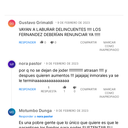
Comentario de Gustavo Grimaldi.
Gustavo Grimaldi
9 DE FEBRERO DE 2023
GG
VAYAN A LABURAR DELINCUENTES !!!! LOS
FERNANDEZ DEBERÍAN RENUNCIAR YA !!!!!
RESPONDER
0
0
COMPARTIR
MARCAR
COMO
INAPROPIADO
Comentario de nora pastor.
nora pastor
9 DE FEBRERO DE 2023
NP
por q no se dejan de joder !!!!!!!!!!!! atrasan !!!! y
despues quieren aumentos !!! jajajajaj inmorales ya se
le terminaaaaaaaaaaaaaaa
1
RESPONDER
COMPARTIR
MARCAR
RESPUESTA
1
0
COMO
INAPROPIADO
Respuesta de Motumbo Dunga.
Motumbo Dunga
9 DE FEBRERO DE 2023
MD
Responder a
nora pastor
Es una pobre gente que lo único que quiere es que le
garanticen los fondos para poder SUSTENTAR SU