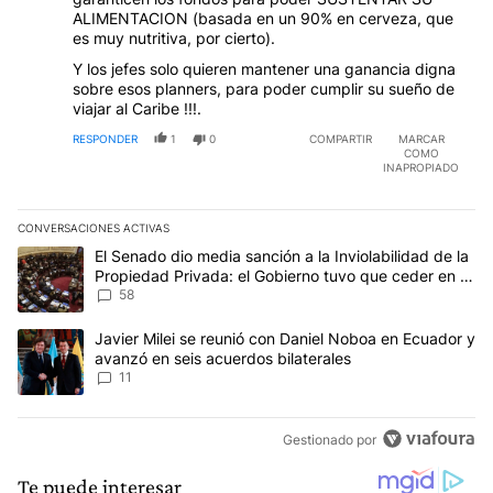
ALIMENTACION (basada en un 90% en cerveza, que
es muy nutritiva, por cierto).
Y los jefes solo quieren mantener una ganancia digna
sobre esos planners, para poder cumplir su sueño de
viajar al Caribe !!!.
RESPONDER
1
0
COMPARTIR
MARCAR
COMO
INAPROPIADO
CONVERSACIONES ACTIVAS
Este listado muestra los artículos con más comentarios en los últim
Un artículo de tendencia con el título "El Senado dio media sanci
El Senado dio media sanción a la Inviolabilidad de la
Propiedad Privada: el Gobierno tuvo que ceder en la
Ley del Manejo del Fuego
58
Un artículo de tendencia con el título "Javier Milei se reunió con
Javier Milei se reunió con Daniel Noboa en Ecuador y
avanzó en seis acuerdos bilaterales
11
Gestionado por