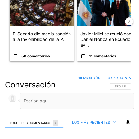
El Senado dio media sanción
Javier Milei se reunió con
a la Inviolabilidad de la P...
Daniel Noboa en Ecuador y
av...
58 comentarios
11 comentarios
INICIAR SESIÓN
|
CREAR CUENTA
Conversación
SIGA ESTA CO
SEGUIR
LOS MÁS RECIENTES
TODOS LOS COMENTARIOS
4
Todos los comentarios