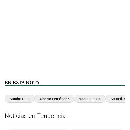
EN ESTA NOTA
Sandra Pitta
Alberto Fernández
Vacuna Rusa
Sputnik V
Noticias en Tendencia
Este listado muestra los artículos con más comentarios en los últim