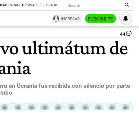
ICIAS
CARAS
EXITOÍNA
PERFIL BRASIL
INGRESAR
SUSCRIBITE
44
Rus
uevo ultimátum de
Pre
Vl
Pu
ania
An
Ne
Co
|
Bl
ra en Ucrania fue recibida con silencio por parte
rumbo.