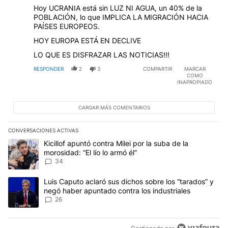
Hoy UCRANIA está sin LUZ NI AGUA, un 40% de la
POBLACIÓN, lo que IMPLICA LA MIGRACIÓN HACIA
PAÍSES EUROPEOS.
HOY EUROPA ESTÁ EN DECLIVE
LO QUE ES DISFRAZAR LAS NOTICIAS!!!
RESPONDER
2
3
COMPARTIR
MARCAR
COMO
INAPROPIADO
CARGAR MÁS COMENTARIOS
CONVERSACIONES ACTIVAS
Este listado muestra los artículos con más comentarios en los últim
Un artículo de tendencia con el título "Kicillof apuntó contra Milei 
Kicillof apuntó contra Milei por la suba de la
morosidad: “El lío lo armó él”
34
Un artículo de tendencia con el título "Luis Caputo aclaró sus dic
Luis Caputo aclaró sus dichos sobre los “tarados” y
negó haber apuntado contra los industriales
26