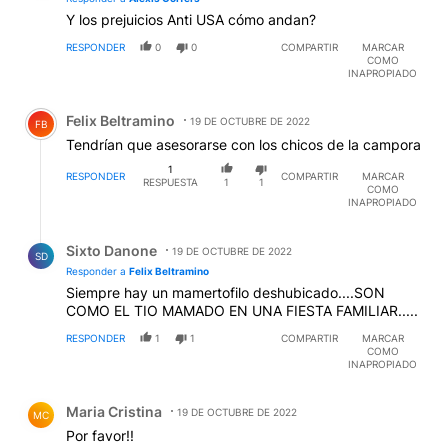
Y los prejuicios Anti USA cómo andan?
RESPONDER
0
0
COMPARTIR
MARCAR
COMO
INAPROPIADO
Comentario de Felix Beltramino.
Felix Beltramino
19 DE OCTUBRE DE 2022
FB
Tendrían que asesorarse con los chicos de la campora
1
RESPONDER
COMPARTIR
MARCAR
RESPUESTA
1
1
COMO
INAPROPIADO
Respuesta de Sixto Danone.
Sixto Danone
19 DE OCTUBRE DE 2022
SD
Responder a
Felix Beltramino
Siempre hay un mamertofilo deshubicado....SON
COMO EL TIO MAMADO EN UNA FIESTA FAMILIAR.....
RESPONDER
1
1
COMPARTIR
MARCAR
COMO
INAPROPIADO
Comentario de Maria Cristina.
Maria Cristina
19 DE OCTUBRE DE 2022
MC
Por favor!!