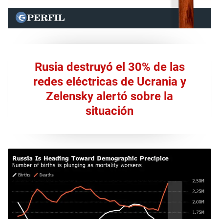
Rusia destruyó el 30% de las
redes eléctricas de Ucrania y
Zelensky alertó sobre la
situación