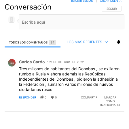
INICIAR SESIÓN
|
CREAR CUENTA
Conversación
SIGA ESTA CO
SEGUIR
LOS MÁS RECIENTES
TODOS LOS COMENTARIOS
34
Todos los comentarios
Comentario de Carlos Cardo.
Carlos Cardo
21 DE OCTUBRE DE 2022
CC
Tres millones de habitantes del Donnbas , se exiliaron
rumbo a Rusia y ahora además las Repúblicas
Independientes del Donnbas , pidieron la adhesión a
la Federación , sumaron varios millones de nuevos
ciudadanos rusos
RESPONDER
0
0
COMPARTIR
MARCAR
COMO
INAPROPIADO