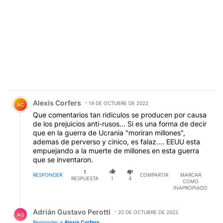
Comentario de Alexis Corfers.
Alexis Corfers
19 DE OCTUBRE DE 2022
AC
Que comentarios tan ridiculos se producen por causa
de los prejuicios anti-rusos... Si es una forma de decir
que en la guerra de Ucrania "moriran millones",
ademas de perverso y cinico, es falaz.... EEUU esta
empuejando a la muerte de millones en esta guerra
que se inventaron.
1
RESPONDER
COMPARTIR
MARCAR
RESPUESTA
1
4
COMO
INAPROPIADO
Respuesta de Adrián Gustavo Perotti.
Adrián Gustavo Perotti
20 DE OCTUBRE DE 2022
AG
Responder a
Alexis Corfers