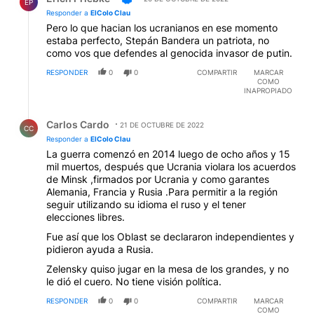
EP
Responder a
ElColo Clau
Pero lo que hacian los ucranianos en ese momento
estaba perfecto, Stepán Bandera un patriota, no
como vos que defendes al genocida invasor de putin.
RESPONDER
0
0
COMPARTIR
MARCAR
COMO
INAPROPIADO
Respuesta de Carlos Cardo.
Carlos Cardo
21 DE OCTUBRE DE 2022
CC
Responder a
ElColo Clau
La guerra comenzó en 2014 luego de ocho años y 15
mil muertos, después que Ucrania violara los acuerdos
de Minsk ,firmados por Ucrania y como garantes
Alemania, Francia y Rusia .Para permitir a la región
seguir utilizando su idioma el ruso y el tener
elecciones libres.
Fue así que los Oblast se declararon independientes y
pidieron ayuda a Rusia.
Zelensky quiso jugar en la mesa de los grandes, y no
le dió el cuero. No tiene visión política.
RESPONDER
0
0
COMPARTIR
MARCAR
COMO