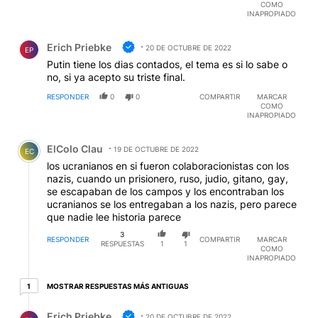
COMO
INAPROPIADO
Comentario de Erich Priebke.
Erich Priebke
20 DE OCTUBRE DE 2022
EP
Putin tiene los dias contados, el tema es si lo sabe o
no, si ya acepto su triste final.
RESPONDER
0
0
COMPARTIR
MARCAR
COMO
INAPROPIADO
Comentario de ElColo Clau.
ElColo Clau
19 DE OCTUBRE DE 2022
EC
los ucranianos en si fueron colaboracionistas con los
nazis, cuando un prisionero, ruso, judio, gitano, gay,
se escapaban de los campos y los encontraban los
ucranianos se los entregaban a los nazis, pero parece
que nadie lee historia parece
3
RESPONDER
COMPARTIR
MARCAR
RESPUESTAS
1
1
COMO
INAPROPIADO
1 respuesta más antiguas
MOSTRAR RESPUESTAS MÁS ANTIGUAS
1
Respuesta de Erich Priebke.
Erich Priebke
20 DE OCTUBRE DE 2022