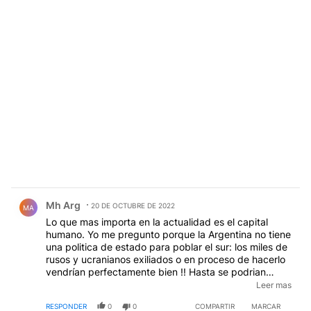
Comentario de Mh Arg.
Mh Arg
20 DE OCTUBRE DE 2022
MA
Lo que mas importa en la actualidad es el capital
humano. Yo me pregunto porque la Argentina no tiene
una politica de estado para poblar el sur: los miles de
rusos y ucranianos exiliados o en proceso de hacerlo
vendrían perfectamente bien !! Hasta se podrian
utilizar los hoteles de la loka para instalarlos mientras
Leer mas
de adaptan !! Se han instalado chinos, chilenos,
RESPONDER
0
0
COMPARTIR
MARCAR
venezolanos, etc. mira si no vas a importar rusos !! !!