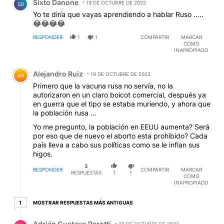
Sixto Danone
19 DE OCTUBRE DE 2022
SD
Yo te diría que vayas aprendiendo a hablar Ruso .....
😂😂😂😂
RESPONDER
1
1
COMPARTIR
MARCAR
COMO
INAPROPIADO
Comentario de Alejandro Ruiz.
Alejandro Ruiz
19 DE OCTUBRE DE 2022
AR
Primero que la vacuna rusa no servía, no la
autorizaron en un claro boicot comercial, después ya
en guerra que el tipo se estaba muriendo, y ahora que
la población rusa ...
Yo me pregunto, la población en EEUU aumenta? Será
por eso que de nuevo el aborto esta prohibido? Cada
país lleva a cabo sus políticas como se le inflan sus
higos.
3
RESPONDER
COMPARTIR
MARCAR
RESPUESTAS
1
1
COMO
INAPROPIADO
1 respuesta más antiguas
MOSTRAR RESPUESTAS MÁS ANTIGUAS
1
Respuesta de Adrián Gustavo Perotti.
Adrián Gustavo Perotti
20 DE OCTUBRE DE 2022