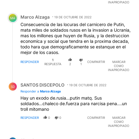
INAPROPIADO
Comentario de Marco Alzaga.
Marco Alzaga
19 DE OCTUBRE DE 2022
MA
Consecuencia de las locuras del carnicero de Putin,
mata miles de soldados rusos en la invasion a Ucrania,
mas los millones que huyen de Rusia, y la destruccion
economica y social que tendra en la proxima decada,
todo hara que demograficamente se estanque en el
mejor de los casos.
1
RESPONDER
COMPARTIR
MARCAR
RESPUESTA
2
1
COMO
INAPROPIADO
Respuesta de SANTOS DISCEPOLO.
SANTOS DISCEPOLO
19 DE OCTUBRE DE 2022
SD
Responder a
Marco Alzaga
Hay un exodo de.rusia...putin matq. Sus
soldados...chaleco de.fuerza para narcisa pena....un
troll mitomano
RESPONDER
0
0
COMPARTIR
MARCAR
COMO
INAPROPIADO
Comentario de Sixto Danone.