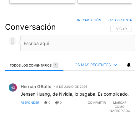
INICIAR SESIÓN
|
CREAR CUENTA
Conversación
SIGA ESTA CO
SEGUIR
LOS MÁS RECIENTES
TODOS LOS COMENTARIOS
1
Todos los comentarios
Comentario de Hernán GBollo.
Hernán GBollo
9 DE JUNIO DE 2026
HG
Jensen Huang, de Nvidia, lo pagaba. Es complicado.
RESPONDER
0
0
COMPARTIR
MARCAR
COMO
INAPROPIADO