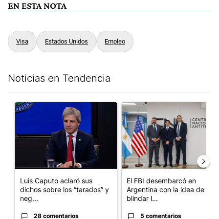
EN ESTA NOTA
Visa
Estados Unidos
Empleo
Noticias en Tendencia
Este listado muestra los artículos con más comentarios en los últim
Un artículo de tendencia con el título "Luis Caputo aclaró sus 
Un artículo de tendencia con el
Luis Caputo aclaró sus
El FBI desembarcó en
dichos sobre los “tarados” y
Argentina con la idea de
neg...
blindar l...
28 comentarios
5 comentarios