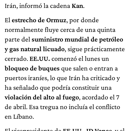
Irán, informó la cadena
Kan
.
El
estrecho de Ormuz
, por donde
normalmente fluye cerca de una quinta
parte del
suministro mundial de petróleo
y gas natural licuado
, sigue prácticamente
cerrado.
EE.UU.
comenzó el lunes un
bloqueo de buques
que salen o entran a
puertos iraníes, lo que Irán ha criticado y
ha señalado que podría constituir una
violación del alto al fuego
, acordado el 7
de abril. Esa tregua no incluía el conflicto
en Líbano.
El vicepresidente de
EE.UU.
,
JD Vance
, y el