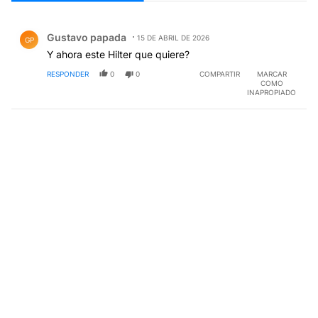
Todos los comentarios
Comentario de Gustavo papada.
Gustavo papada
15 DE ABRIL DE 2026
GP
Y ahora este Hilter que quiere?
RESPONDER
0
0
COMPARTIR
MARCAR
COMO
INAPROPIADO