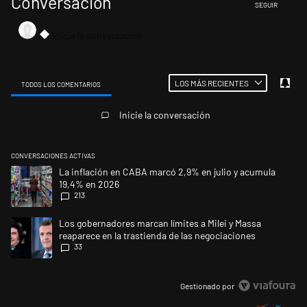
Conversación
SIGA ESTA CONV
SEGUIR
LOS MÁS RECIENTES
TODOS LOS COMENTARIOS
Todos los comentarios
Inicie la conversación
CONVERSACIONES ACTIVAS
Este listado muestra los artículos con más comentarios en los últimos 
Un artículo de tendencia con el título "La inflación en CABA marcó 2,9
La inflación en CABA marcó 2,9% en julio y acumula
19,4% en 2026
213
Un artículo de tendencia con el título "Los gobernadores marcan límites
Los gobernadores marcan límites a Milei y Massa
reaparece en la trastienda de las negociaciones
33
Gestionado por