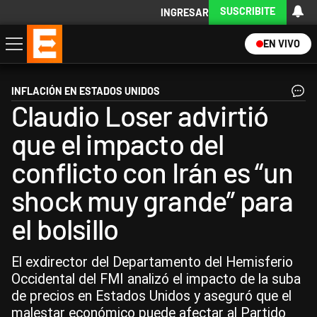
SUSCRIBITE
INGRESAR
EN VIVO
Economía
Política
Internacional
Actualidad
Descargá la App
INFLACIÓN EN ESTADOS UNIDOS
Claudio Loser advirtió
que el impacto del
conflicto con Irán es “un
shock muy grande” para
el bolsillo
El exdirector del Departamento del Hemisferio
Occidental del FMI analizó el impacto de la suba
de precios en Estados Unidos y aseguró que el
malestar económico puede afectar al Partido