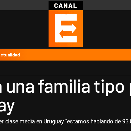
Política
Pymes
Salud
Internacional
Clima
Deportes
Business
Noticias
Caras
ctualidad
una familia tipo 
ay
er clase media en Uruguay “estamos hablando de 93.