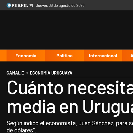
jueves 06 de agosto de 2026
Últimas noticias
Inicio
Ahora
Opinión
Cultura
Arte
Educación
Videos
Córdoba
Reperfilar
Diario del Juicio
Economía
Política
Internacional
A
CANAL E
ECONOMÍA URUGUAYA
Cuánto necesita 
media en Urugu
Según indicó el economista, Juan Sánchez, para s
de dólares”.