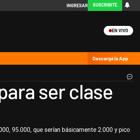
SUSCRIBITE
INGRESAR
EN VIVO
Ciencia
Protagonistas
Tecnología
CARAS
Exitoina
Turismo
Exitoina
Gaming
Vivo
Descargá la App
Ur
para ser clase
|
Ce
000, 95.000, que serían básicamente 2.000 y pico