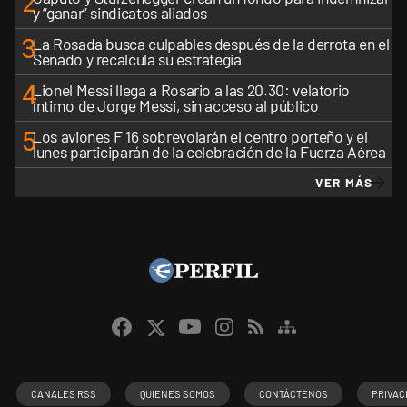
2
y “ganar” sindicatos aliados
3
La Rosada busca culpables después de la derrota en el
Senado y recalcula su estrategia
4
Lionel Messi llega a Rosario a las 20.30: velatorio
íntimo de Jorge Messi, sin acceso al público
5
Los aviones F 16 sobrevolarán el centro porteño y el
lunes participarán de la celebración de la Fuerza Aérea
VER MÁS
CANALES RSS
QUIENES SOMOS
CONTÁCTENOS
PRIVAC