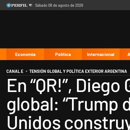
sábado 08 de agosto de 2026
Últimas noticias
Inicio
Ahora
Opinión
Cultura
Arte
Educación
Videos
Córdoba
Reperfilar
Diario del Juicio
Economía
Política
Internacional
A
CANAL E
TENSIÓN GLOBAL Y POLÍTICA EXTERIOR ARGENTINA
En “QR!”, Diego 
global: “Trump 
Unidos construy