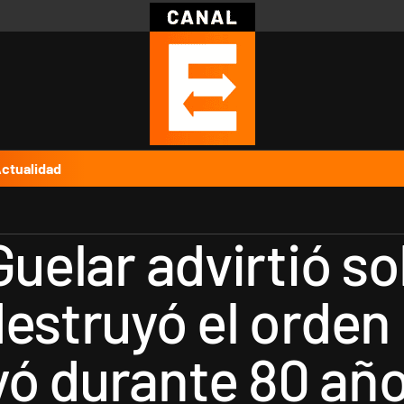
Política
Pymes
Salud
Internacional
Clima
Deportes
Business
Noticias
Caras
ctualidad
Guelar advirtió so
destruyó el orden
ó durante 80 año