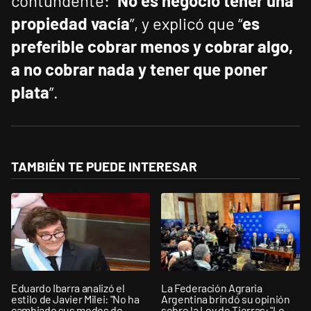
contundente: “
No es negocio tener una
propiedad vacía
”, y explicó que “
es
preferible cobrar menos y cobrar algo,
a no cobrar nada y tener que poner
plata
”.
TAMBIÉN TE PUEDE INTERESAR
Eduardo Ibarra analizó el
La Federación Agraria
estilo de Javier Milei: "No ha
Argentina brindó su opinión
cambiado sus modos de
sobre la Ley de Tierras: "Lo