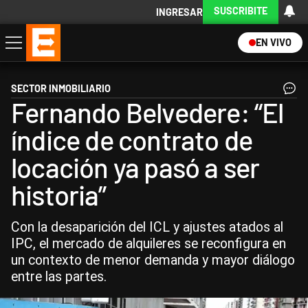
SUSCRIBITE
INGRESAR
EN VIVO
Economía
Política
Internacional
Actualidad
Descargá la App
SECTOR INMOBILIARIO
Fernando Belvedere: “El
índice de contrato de
locación ya pasó a ser
historia”
Con la desaparición del ICL y ajustes atados al
IPC, el mercado de alquileres se reconfigura en
un contexto de menor demanda y mayor diálogo
entre las partes.