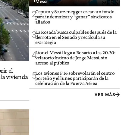
Messi
Caputo y Sturzenegger crean un fondo
2
para indemnizar y “ganar” sindicatos
aliados
La Rosada busca culpables después de la
3
derrota en el Senado y recalcula su
estrategia
Lionel Messi llega a Rosario a las 20.30:
4
velatorio íntimo de Jorge Messi, sin
acceso al público
rir el
Los aviones F 16 sobrevolarán el centro
5
 la vivienda
porteño y el lunes participarán de la
celebración de la Fuerza Aérea
VER MÁS