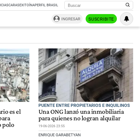
ICIAS
CARAS
EXITOÍNA
PERFIL BRASIL
INGRESAR
SUSCRIBITE
PUENTE ENTRE PROPIETARIOS E INQUILINOS
io es el
Una ONG lanzó una inmobiliaria
para
para quienes no logran alquilar
o polo
19-06-2026 23:55
ENRIQUE GARABETYAN