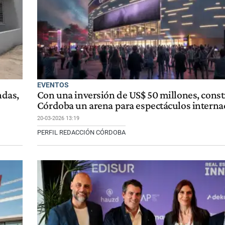
EVENTOS
ndas,
Con una inversión de US$ 50 millones, const
Córdoba un arena para espectáculos interna
20-03-2026 13:19
PERFIL REDACCIÓN CÓRDOBA