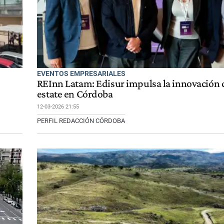
EVENTOS EMPRESARIALES
REInn Latam: Edisur impulsa la innovación d
estate en Córdoba
12-03-2026 21:55
PERFIL REDACCIÓN CÓRDOBA