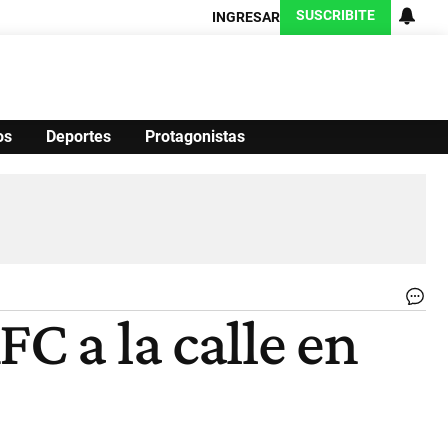
SUSCRIBITE
INGRESAR
os
Deportes
Protagonistas
Ciencia
Protagonistas
Tecnología
CARAS
Exitoina
Turismo
Exitoina
Gaming
Vivo
.
C a la calle en
|
Re