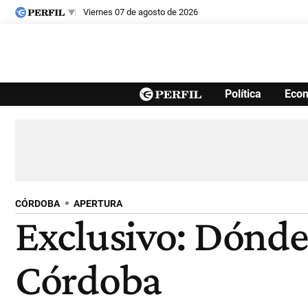
viernes 07 de agosto de 2026
Últimas noticias
Política
Eco
Inicio
Ahora
Opinión
Cultura
Arte
Educación
Videos
Córdoba
Reperfilar
Diario del Juicio
CÓRDOBA
APERTURA
Exclusivo: Dónde 
Córdoba