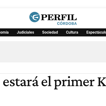
nomía
Judiciales
Sociedad
Cultura
Espectácul
Política
Pymes
Salud
Internacional
Clima
Deportes
Business
Noticias
Caras
estará el primer KF