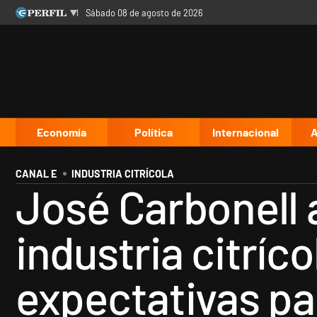
sábado 08 de agosto de 2026
Últimas noticias
Inicio
Ahora
Opinión
Cultura
Arte
Educación
Videos
Córdoba
Reperfilar
Diario del Juicio
Economía
Política
Internacional
A
CANAL E
INDUSTRIA CITRÍCOLA
José Carbonell a
industria citrí
expectativas par