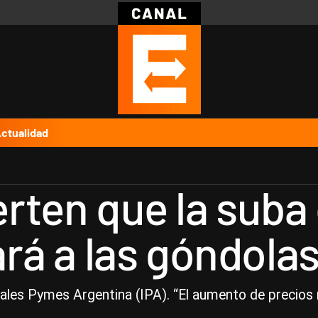
Política
Pymes
Salud
Internacional
Clima
Deportes
Business
Noticias
Caras
ctualidad
ten que la suba d
ará a las góndola
ales Pymes Argentina (IPA). “El aumento de precios 