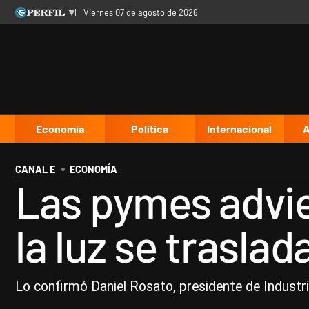
viernes 07 de agosto de 2026
Últimas noticias
Inicio
Ahora
Opinión
Cultura
Arte
Educación
Videos
Córdoba
Reperfilar
Diario del Juicio
Economía
Política
Internacional
A
CANAL E
ECONOMÍA
Las pymes advier
la luz se traslad
Lo confirmó Daniel Rosato, presidente de Industri