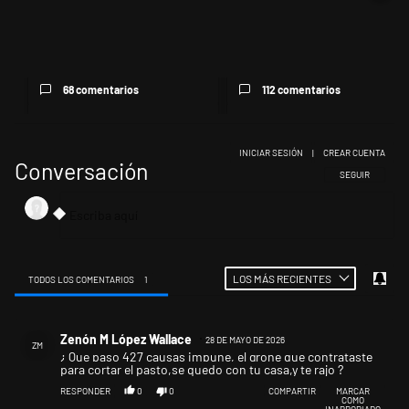
Encuesta: Patricia Bullrich
Di Tullio impugnó a Joaquín
queda mejor posicionada
Benegas Lynch por un
que...
presun...
68 comentarios
112 comentarios
INICIAR SESIÓN
|
CREAR CUENTA
Conversación
SIGA ESTA CONV
SEGUIR
LOS MÁS RECIENTES
TODOS LOS COMENTARIOS
1
Todos los comentarios
Comentario de Zenón M López Wallace.
Zenón M López Wallace
28 DE MAYO DE 2026
ZM
¿ Que paso 427 causas impune, el grone que contrataste
para cortar el pasto,se quedo con tu casa,y te rajo ?
RESPONDER
0
0
COMPARTIR
MARCAR
COMO
INAPROPIADO