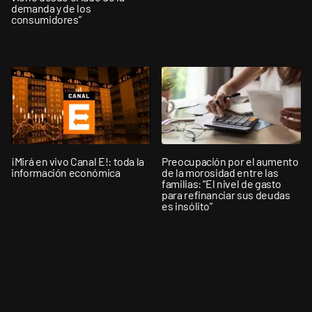
demanda y de los
consumidores”
¡Mirá en vivo Canal E!: toda la
Preocupación por el aumento
información económica
de la morosidad entre las
familias: “El nivel de gasto
para refinanciar sus deudas
es insólito”