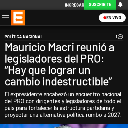
SUSCRIBITE
INGRESAR
EN VIVO
Economía
Política
Internacional
Actualidad
Descargá la App
POLÍTICA NACIONAL
1
Mauricio Macri reunió a
legisladores del PRO:
“Hay que lograr un
cambio indestructible”
El expresidente encabezó un encuentro nacional
del PRO con dirigentes y legisladores de todo el
país para fortalecer la estructura partidaria y
proyectar una alternativa política rumbo a 2027.