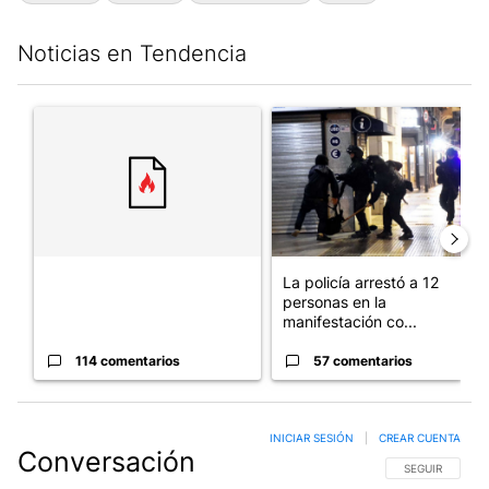
Noticias en Tendencia
Este listado muestra los artículos con más comentarios en los últim
Un artículo de tendencia con el título "" con 114 comentarios.
Un artículo de tendencia con e
La policía arrestó a 12
personas en la
manifestación co...
114 comentarios
57 comentarios
INICIAR SESIÓN
|
CREAR CUENTA
Conversación
SIGA ESTA CO
SEGUIR