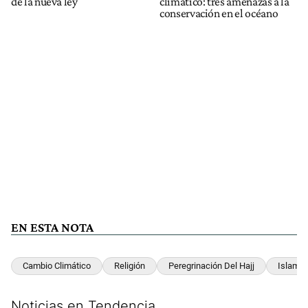
de la nueva ley
climático: tres amenazas a la
conservación en el océano
EN ESTA NOTA
Cambio Climático
Religión
Peregrinación Del Hajj
Islam
Noticias en Tendencia