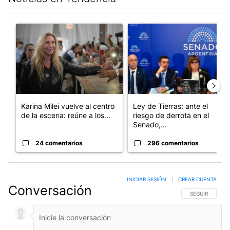
Este listado muestra los artículos con más comentarios en los últim
Un artículo de tendencia con el título "Karina Milei vuelve al c
Un artículo de tendencia con e
Karina Milei vuelve al centro
Ley de Tierras: ante el
de la escena: reúne a los...
riesgo de derrota en el
Senado,...
24 comentarios
296 comentarios
INICIAR SESIÓN
|
CREAR CUENTA
Conversación
SIGA ESTA CO
SEGUIR