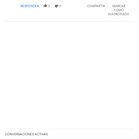
RESPONDER
0
0
COMPARTIR
MARCAR
COMO
INAPROPIADO
CONVERSACIONES ACTIVAS
Este listado muestra los artículos con más comentarios en los últim