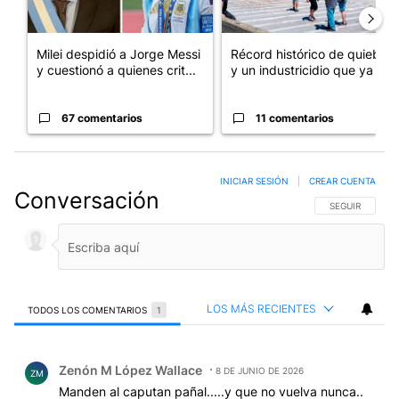
Milei despidió a Jorge Messi
Récord histórico de quiebras
y cuestionó a quienes crit...
y un industricidio que ya ...
67 comentarios
11 comentarios
INICIAR SESIÓN
|
CREAR CUENTA
Conversación
SIGA ESTA CO
SEGUIR
LOS MÁS RECIENTES
TODOS LOS COMENTARIOS
1
Todos los comentarios
Comentario de Zenón M López Wallace.
Zenón M López Wallace
8 DE JUNIO DE 2026
ZM
Manden al caputan pañal.....y que no vuelva nunca..