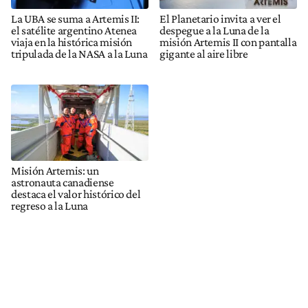
La UBA se suma a Artemis II:
El Planetario invita a ver el
el satélite argentino Atenea
despegue a la Luna de la
viaja en la histórica misión
misión Artemis II con pantalla
tripulada de la NASA a la Luna
gigante al aire libre
Misión Artemis: un
astronauta canadiense
destaca el valor histórico del
regreso a la Luna