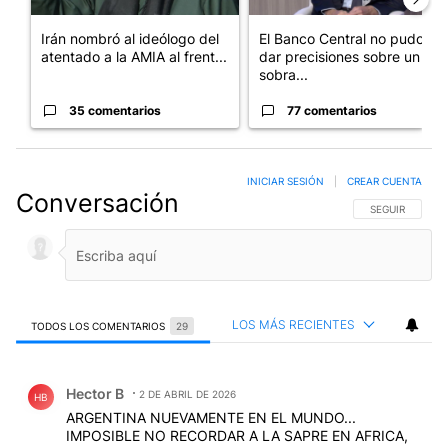
Irán nombró al ideólogo del
El Banco Central no pudo
atentado a la AMIA al frent...
dar precisiones sobre un
sobra...
35 comentarios
77 comentarios
INICIAR SESIÓN
|
CREAR CUENTA
Conversación
SIGA ESTA CO
SEGUIR
LOS MÁS RECIENTES
TODOS LOS COMENTARIOS
29
Todos los comentarios
Comentario de Hector B.
Hector B
2 DE ABRIL DE 2026
HB
ARGENTINA NUEVAMENTE EN EL MUNDO...
IMPOSIBLE NO RECORDAR A LA SAPRE EN AFRICA,