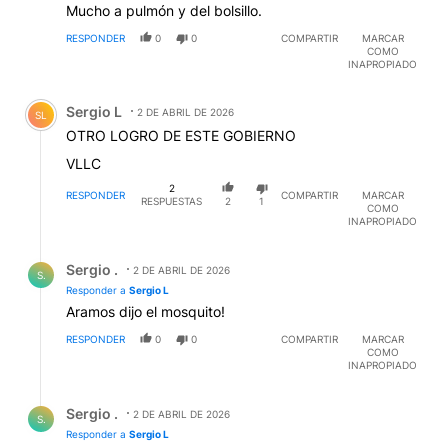
Mucho a pulmón y del bolsillo.
RESPONDER
0
0
COMPARTIR
MARCAR
COMO
INAPROPIADO
Comentario de Sergio L.
Sergio L
2 DE ABRIL DE 2026
SL
OTRO LOGRO DE ESTE GOBIERNO
VLLC
2
RESPONDER
COMPARTIR
MARCAR
RESPUESTAS
2
1
COMO
INAPROPIADO
Respuesta de Sergio ..
Sergio .
2 DE ABRIL DE 2026
S.
Responder a
Sergio L
Aramos dijo el mosquito!
RESPONDER
0
0
COMPARTIR
MARCAR
COMO
INAPROPIADO
Respuesta de Sergio ..
Sergio .
2 DE ABRIL DE 2026
S.
Responder a
Sergio L