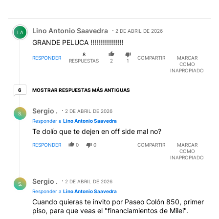
Comentario de Lino Antonio Saavedra.
Lino Antonio Saavedra
2 DE ABRIL DE 2026
LA
GRANDE PELUCA !!!!!!!!!!!!!!!!!
8
RESPONDER
COMPARTIR
MARCAR
RESPUESTAS
2
1
COMO
INAPROPIADO
6 respuestas más antiguas
MOSTRAR RESPUESTAS MÁS ANTIGUAS
6
Respuesta de Sergio ..
Sergio .
2 DE ABRIL DE 2026
S.
Responder a
Lino Antonio Saavedra
Te dolío que te dejen en off side mal no?
RESPONDER
0
0
COMPARTIR
MARCAR
COMO
INAPROPIADO
Respuesta de Sergio ..
Sergio .
2 DE ABRIL DE 2026
S.
Responder a
Lino Antonio Saavedra
Cuando quieras te invito por Paseo Colón 850, primer
piso, para que veas el "financiamientos de Milei".