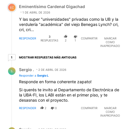
Comentario de Eminentísimo Cardenal Gigachad.
Eminentísimo Cardenal Gigachad
EC
1 DE ABRIL DE 2026
Y las super "universidades" privadas como la UB y la
verdulería "académica" del viejo Benegas Lynch? cri,
cri, cri...
3
RESPONDER
COMPARTIR
MARCAR
RESPUESTAS
2
1
COMO
INAPROPIADO
1 respuesta más antiguas
MOSTRAR RESPUESTAS MÁS ANTIGUAS
1
Respuesta de Sergio ..
Sergio .
2 DE ABRIL DE 2026
S.
Responder a
Sergio L
Responde en forma coherente zapato!
Si querés te invito al Departamento de Electrónica de
la UBA-FI, los LABI están en el primer piso, y te
desasnas con el proyecto.
RESPONDER
2
0
COMPARTIR
MARCAR
COMO
INAPROPIADO
Respuesta de Sergio ..