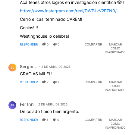
Acá tenes otros logros en investigación científica 🤡 !
https://www.instagram.com/reel/DWPJvV2EZN0/
Cerró el casi terminado CAREM!
Genios!!!!
Westinghouse lo celebra!
RESPONDER
0
0
COMPARTIR
MARCAR
COMO
INAPROPIADO
Comentario de Sergio L.
Sergio L
2 DE ABRIL DE 2026
SL
GRACIAS MILEI !
RESPONDER
2
1
COMPARTIR
MARCAR
COMO
INAPROPIADO
Comentario de Fer Inn.
Fer Inn
2 DE ABRIL DE 2026
FI
De colado tipico bien argento.
RESPONDER
1
0
COMPARTIR
MARCAR
COMO
INAPROPIADO