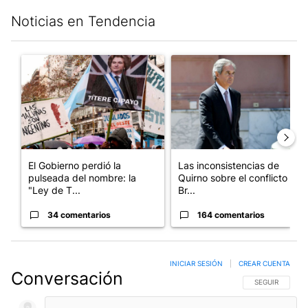
Noticias en Tendencia
Este listado muestra los artículos con más comentarios en los últim
Un artículo de tendencia con el título "El Gobierno perdió la pu
Un artículo de tendencia con e
El Gobierno perdió la
Las inconsistencias de
pulseada del nombre: la
Quirno sobre el conflicto con
"Ley de T...
Br...
34 comentarios
164 comentarios
INICIAR SESIÓN
|
CREAR CUENTA
Conversación
SIGA ESTA CO
SEGUIR