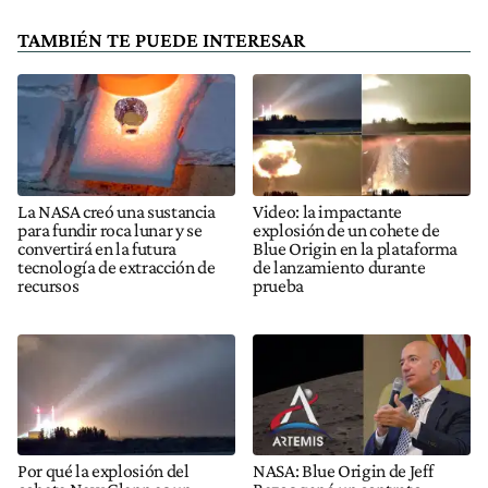
TAMBIÉN TE PUEDE INTERESAR
La NASA creó una sustancia
Video: la impactante
para fundir roca lunar y se
explosión de un cohete de
convertirá en la futura
Blue Origin en la plataforma
tecnología de extracción de
de lanzamiento durante
recursos
prueba
Por qué la explosión del
NASA: Blue Origin de Jeff