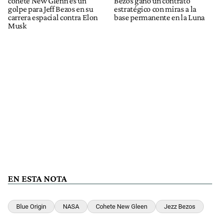
cohete New Glenn es un
Bezos ganó un contrato
golpe para Jeff Bezos en su
estratégico con miras a la
carrera espacial contra Elon
base permanente en la Luna
Musk
EN ESTA NOTA
Blue Origin
NASA
Cohete New Gleen
Jezz Bezos