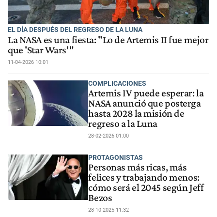
EL DÍA DESPUÉS DEL REGRESO DE LA LUNA
La NASA es una fiesta: "Lo de Artemis II fue mejor
que 'Star Wars'"
11-04-2026 10:01
COMPLICACIONES
Artemis IV puede esperar: la
NASA anunció que posterga
hasta 2028 la misión de
regreso a la Luna
28-02-2026 01:00
PROTAGONISTAS
Personas más ricas, más
felices y trabajando menos:
cómo será el 2045 según Jeff
Bezos
28-10-2025 11:32