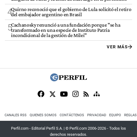
Quirno reconoció que el gobierno de Lula solicitó el retiro
4
del embajador argentino en Brasil
Cachanosky renunció a una fundación porque "se ha
5
transformado en una especie de Instituto Patria
incondicional de la gestión de Milei"
VER MÁS
CANALES RSS
QUIENES SOMOS
CONTÁCTENOS
PRIVACIDAD
EQUIPO
REGLAS
Perfil.com - Editorial Perfil S.A.
| © Perfil.com 2006-2026 - Todos los
derechos reservados.