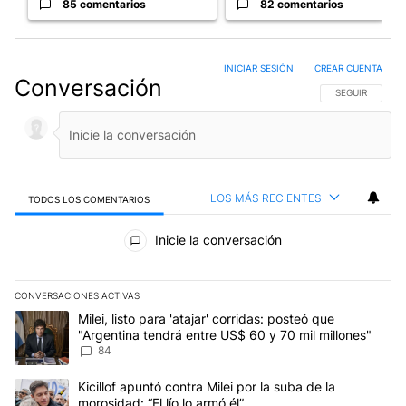
85 comentarios
82 comentarios
INICIAR SESIÓN
|
CREAR CUENTA
Conversación
SIGA ESTA CO
SEGUIR
LOS MÁS RECIENTES
TODOS LOS COMENTARIOS
Todos los comentarios
Inicie la conversación
CONVERSACIONES ACTIVAS
Este listado muestra los artículos con más comentarios en los últim
Un artículo de tendencia con el título "Milei, listo para 'atajar' 
Milei, listo para 'atajar' corridas: posteó que
"Argentina tendrá entre US$ 60 y 70 mil millones"
84
Un artículo de tendencia con el título "Kicillof apuntó contra Milei 
Kicillof apuntó contra Milei por la suba de la
morosidad: “El lío lo armó él”