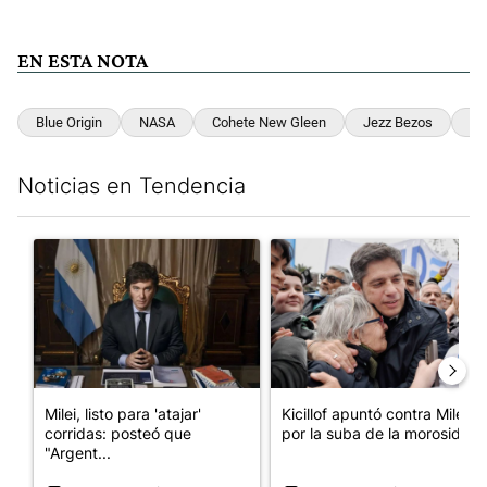
EN ESTA NOTA
Blue Origin
NASA
Cohete New Gleen
Jezz Bezos
El
Noticias en Tendencia
Este listado muestra los artículos con más comentarios en los últim
Un artículo de tendencia con el título "Milei, listo para 'atajar
Un artículo de tendencia con el
Milei, listo para 'atajar'
Kicillof apuntó contra Milei
corridas: posteó que
por la suba de la morosida...
"Argent...