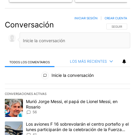
INICIAR SESIÓN
|
CREAR CUENTA
Conversación
SIGA ESTA CO
SEGUIR
LOS MÁS RECIENTES
TODOS LOS COMENTARIOS
Todos los comentarios
Inicie la conversación
CONVERSACIONES ACTIVAS
Este listado muestra los artículos con más comentarios en los últim
Un artículo de tendencia con el título "Murió Jorge Messi, el papá
Murió Jorge Messi, el papá de Lionel Messi, en
Rosario
56
Un artículo de tendencia con el título "Los aviones F 16 sobrevola
Los aviones F 16 sobrevolarán el centro porteño y el
lunes participarán de la celebración de la Fuerza
Aérea
41