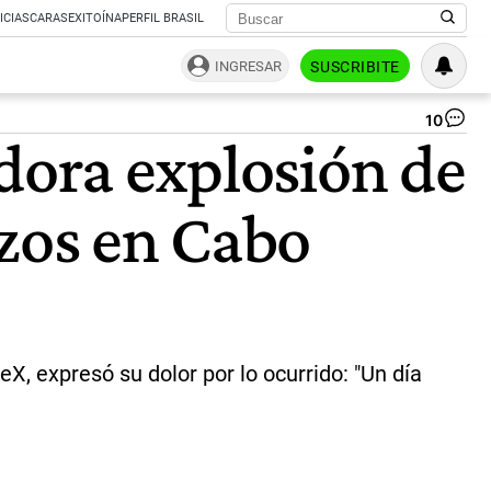
ICIAS
CARAS
EXITOÍNA
PERFIL BRASIL
INGRESAR
SUSCRIBITE
10
Ex
dora explosión de
co
Ne
Gl
ezos en Cabo
de
Jef
Be
|
Ca
de
pan
X, expresó su dolor por lo ocurrido: "Un día