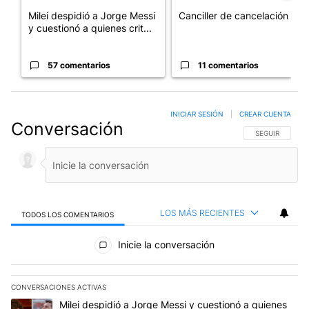
Milei despidió a Jorge Messi
Canciller de cancelación
y cuestionó a quienes crit...
57 comentarios
11 comentarios
INICIAR SESIÓN
|
CREAR CUENTA
Conversación
SIGA ESTA CO
SEGUIR
LOS MÁS RECIENTES
TODOS LOS COMENTARIOS
Todos los comentarios
Inicie la conversación
CONVERSACIONES ACTIVAS
Este listado muestra los artículos con más comentarios en los últim
Un artículo de tendencia con el título "Milei despidió a Jorge Mes
Milei despidió a Jorge Messi y cuestionó a quienes