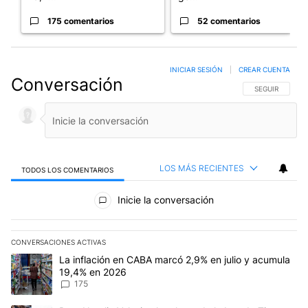
175 comentarios
52 comentarios
INICIAR SESIÓN
|
CREAR CUENTA
Conversación
SIGA ESTA CO
SEGUIR
LOS MÁS RECIENTES
TODOS LOS COMENTARIOS
Todos los comentarios
Inicie la conversación
CONVERSACIONES ACTIVAS
Este listado muestra los artículos con más comentarios en los últim
Un artículo de tendencia con el título "La inflación en CABA marc
La inflación en CABA marcó 2,9% en julio y acumula
19,4% en 2026
175