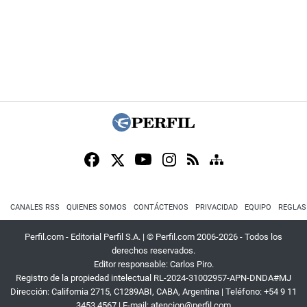
CANALES RSS
QUIENES SOMOS
CONTÁCTENOS
PRIVACIDAD
EQUIPO
REGLAS
Perfil.com - Editorial Perfil S.A.
| © Perfil.com 2006-2026 - Todos los
derechos reservados.
Editor responsable: Carlos Piro.
Registro de la propiedad intelectual RL-2024-31002957-APN-DNDA#MJ
Dirección:
California 2715
,
C1289ABI
,
CABA, Argentina
| Teléfono:
+54 9 11
3453 4567
| E-mail:
atencion@perfil.com